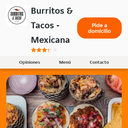
Volver
Burritos &
al
menú
Tacos -
Pide a
principal
domicilio
Mexicana
Opiniones
Menú
Contacto